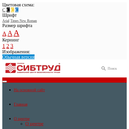
Цветовая схема:
C
C
C
C
Шрифт
Arial
Times New Roman
Размер шрифта
A
A
A
Кернинг
1
2
3
Изображения:
Обычная версия
Поиск
На основной сайт
Главная
О центре
О центре