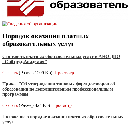
Порядок оказания платных
образовательных услуг
Стоимость платных образовательных услуг в АНО ДПО
"Сибтруд-Академия"
Скачать
(Размер 1209 Kb)
Просмотр
Приказ "Об утверждении типовых форм договоров об
образовании по дополнительным профессиональным
программам"
Скачать
(Размер 424 Kb)
Просмотр
Положение о порядке оказания платных образовательных
услуг