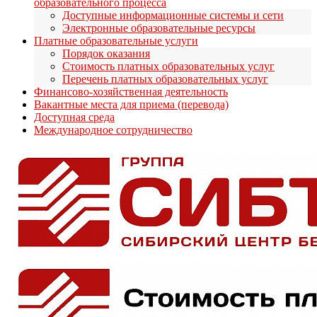
образовательного процесса
Доступные информационные системы и сети
Антитеррористическая защищенность
Электронные образовательные ресурсы
Платные образовательные услуги
Порядок оказания
Экологическая безопасность
Стоимость платных образовательных услуг
Перечень платных образовательных услуг
Финансово-хозяйственная деятельность
Обеспечение безопасности дорожного движения
Вакантные места для приема (перевода)
Доступная среда
Управление персоналом
Международное сотрудничество
Противодействие коррупции
Работы в ОЗП
Электробезопасность