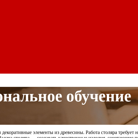
ональное обучение
 декоративные элементы из древесины. Работа столяра требует н
адача столяра — создавать качественные изделия, сочетающие п