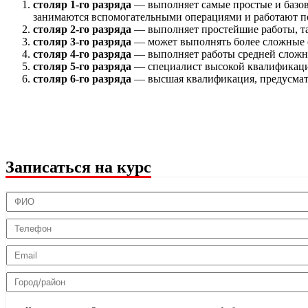
столяр 1-го разряда
— выполняет самые простые и базов
занимаются вспомогательными операциями и работают п
столяр 2-го разряда
— выполняет простейшие работы, та
столяр 3-го разряда
— может выполнять более сложные о
столяр 4-го разряда
— выполняет работы средней сложнос
столяр 5-го разряда
— специалист высокой квалификации
столяр 6-го разряда
— высшая квалификация, предусматр
Записаться на курс