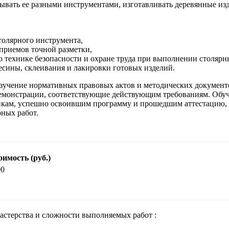
атывать ее разными инструментами, изготавливать деревянные из
толярного инструмента,
приемов точной разметки,
 технике безопасности и охране труда при выполнении столярны
есины, склеивания и лакировки готовых изделий.
изучение нормативных правовых актов и методических документ
демонстрации, соответствующие действующим требованиям. Обуч
икам, успешно освоившим программу и прошедшим аттестацию, в
ных работ.
имость (руб.)
00
мастерства и сложности выполняемых работ :