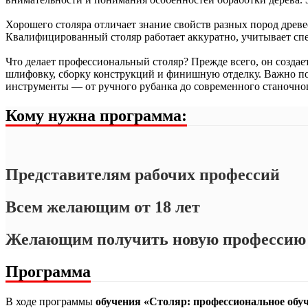
Антитеррористическая защищенность
Хорошего столяра отличает знание свойств разных пород древ
Квалифицированный столяр работает аккуратно, учитывает сп
Экологическая безопасность
Что делает профессиональный столяр? Прежде всего, он создае
шлифовку, сборку конструкций и финишную отделку. Важно пон
инструменты — от ручного рубанка до современного станочно
Обеспечение безопасности дорожного движения
Кому нужна программа:
Управление персоналом
Противодействие коррупции
Представителям рабочих профессий
Работы в ОЗП
Всем желающим от 18 лет
Электробезопасность
Желающим получить новую профессию
Программа
В ходе программы
обучения «Столяр: профессиональное обу