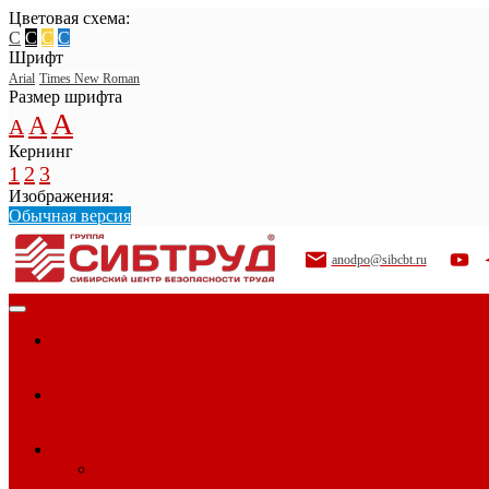
Цветовая схема:
C
C
C
C
Шрифт
Arial
Times New Roman
Размер шрифта
A
A
A
Кернинг
1
2
3
Изображения:
Обычная версия
anodpo@sibcbt.ru
На основной сайт
Главная
О центре
О центре