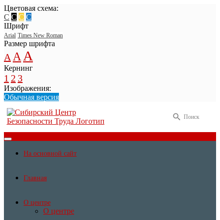
Цветовая схема:
C
C
C
C
Шрифт
Arial
Times New Roman
Размер шрифта
A
A
A
Кернинг
1
2
3
Изображения:
Обычная версия
Поиск
На основной сайт
Главная
О центре
О центре